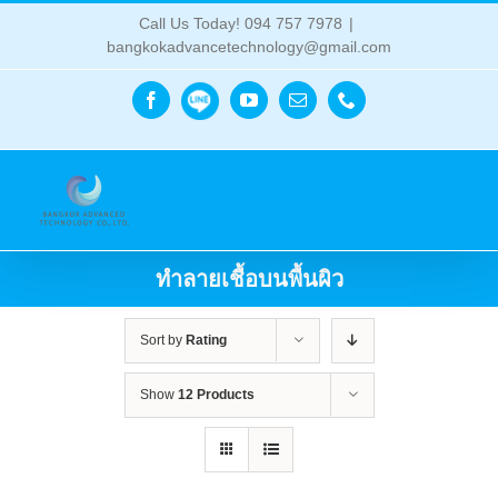
Skip
Call Us Today! 094 757 7978
|
to
bangkokadvancetechnology@gmail.com
content
Line
Facebook
YouTube
Email
Phone
ทำลายเชื้อบนพื้นผิว
Sort by
Rating
Show
12 Products