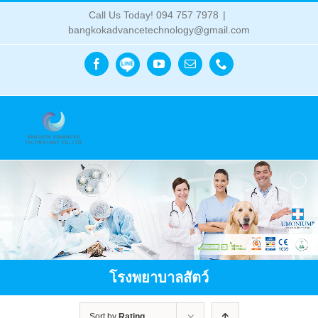
Skip
Call Us Today! 094 757 7978
|
to
bangkokadvancetechnology@gmail.com
content
Line
Facebook
YouTube
Email
Phone
โรงพยาบาลสัตว์
Sort by
Rating