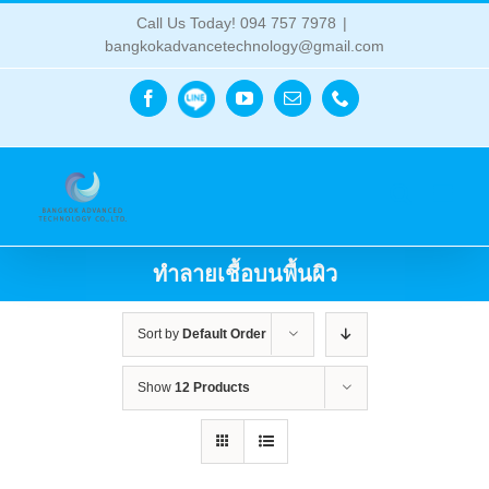
Skip
Call Us Today! 094 757 7978
|
to
bangkokadvancetechnology@gmail.com
content
Line
Facebook
YouTube
Email
Phone
ทำลายเชื้อบนพื้นผิว
Sort by
Default Order
Show
12 Products